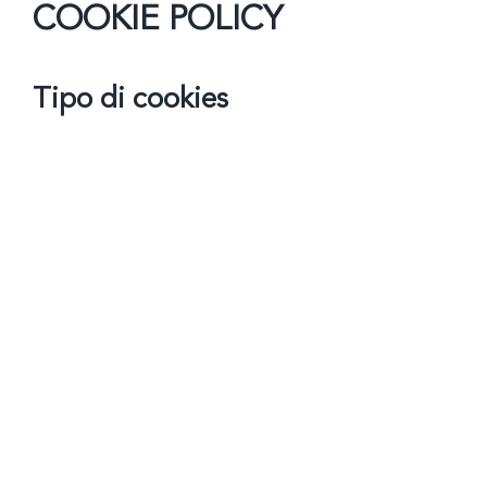
COOKIE POLICY
CONTACTS
Tipo di cookies
SEARCH
FOR:
Il sito
Anser-it.it
utilizza cookies che hanno la funzione
di rendere l’esperienza di navigazione dell’utente più
facile ed intuitiva: essi sono piccole stringhe di testo
utilizzate per memorizzare alcune informazioni che
possono riguardare l’utente, le sue preferenze o il
dispositivo impiegato per accedere a internet.
I cookies vengono utilizzati per far sì che venga
offerta un’esperienza di navigazione personalizzata,
memorizzando le scelte effettuate dall’utente in
precedenza e adeguando il funzionamento del sito