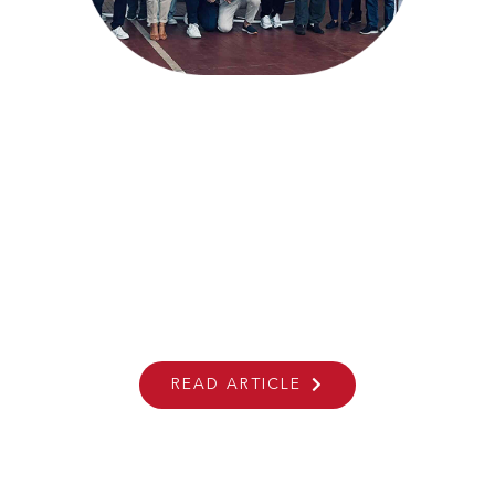
Nasce ANSER: Il Consorzio
Aerospaziale Della Regione Emilia-
Romagna
Castel Bolognese, 31 luglio 2024 – È stato oggi
costituito ANSER, il consorzio aerospaziale della
Regione Emilia-Romagna. Un gruppo formato da 16...
READ ARTICLE