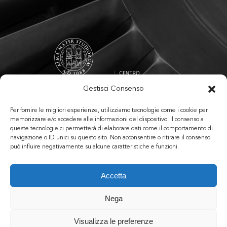
Gestisci Consenso
Per fornire le migliori esperienze, utilizziamo tecnologie come i cookie per
memorizzare e/o accedere alle informazioni del dispositivo. Il consenso a
queste tecnologie ci permetterà di elaborare dati come il comportamento di
Follow Us
navigazione o ID unici su questo sito. Non acconsentire o ritirare il consenso
può influire negativamente su alcune caratteristiche e funzioni.
Accetta
PRIVACY POLICY
–
COOKIE POLICY
// Copyright © 2025 ANSER. All
Nega
rights reserved.
Visualizza le preferenze