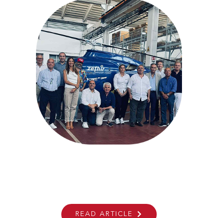
CONTACTS
SEARCH
FOR:
ANSER At Farnborough
International Airshow
READ ARTICLE